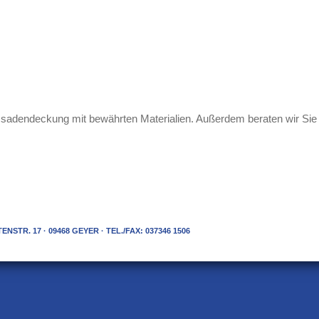
 Fassadendeckung mit bewährten Materialien. Außerdem beraten wir S
STR. 17 · 09468 GEYER · TEL./FAX: 037346 1506